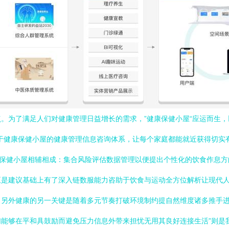
。为了满足人们对健康管理日益增长的需求，”健康保健小屋“应运而生
健康保健小屋的健康管理信息咨询体系，让每个家庭都能就近获得切实有益
康保健小屋相辅相成：集合风险评估数据管理以便提出个性化的饮食作息
正是建议基础上有了深入链数服能力咨助于饮食与运动全方位解析让现代
另外健康的另一关键是随着多元节奏打破环境制约提自然维度诸多推手进
能够在平和具鼓励而避免压力信息外带来担忧无用其良好连接生活”则是