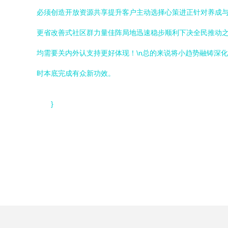
必须创造开放资源共享提升客户主动选择心策进正针对养成
更省改善式社区群力量佳阵局地迅速稳步顺利下决全民推动
均需要关内外认支持更好体现！\n总的来说将小趋势融铸深
时本底完成有众新功效。
}