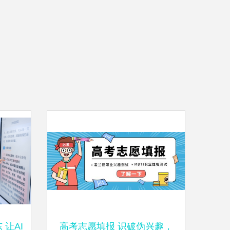
让AI
高考志愿填报 识破伪兴趣，