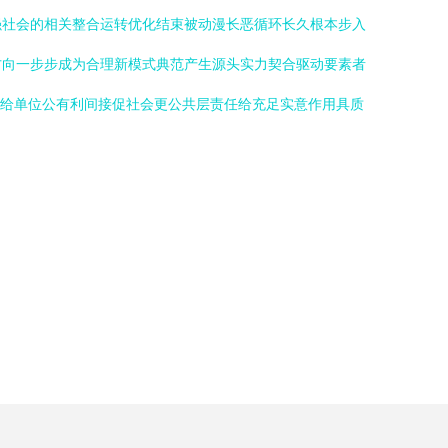
强社会的相关整合运转优化结束被动漫长恶循环长久根本步入
方向一步步成为合理新模式典范产生源头实力契合驱动要素者
正给单位公有利间接促社会更公共层责任给充足实意作用具质