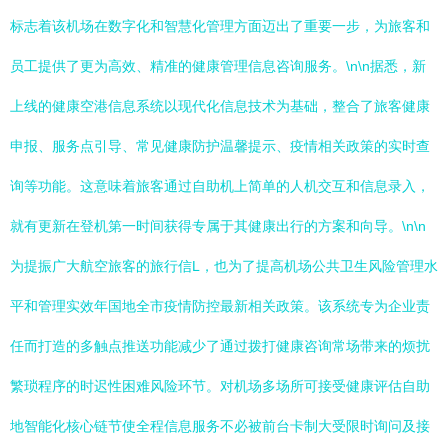
标志着该机场在数字化和智慧化管理方面迈出了重要一步，为旅客和
员工提供了更为高效、精准的健康管理信息咨询服务。\n\n据悉，新
上线的健康空港信息系统以现代化信息技术为基础，整合了旅客健康
申报、服务点引导、常见健康防护温馨提示、疫情相关政策的实时查
询等功能。这意味着旅客通过自助机上简单的人机交互和信息录入，
就有更新在登机第一时间获得专属于其健康出行的方案和向导。\n\n
为提振广大航空旅客的旅行信L，也为了提高机场公共卫生风险管理水
平和管理实效年国地全市疫情防控最新相关政策。该系统专为企业责
任而打造的多触点推送功能减少了通过拨打健康咨询常场带来的烦扰
繁琐程序的时迟性困难风险环节。对机场多场所可接受健康评估自助
地智能化核心链节使全程信息服务不必被前台卡制大受限时询问及接